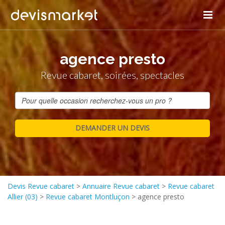
agence presto
Revue cabaret, soirées, spectacles
Devis Revue cabaret
>
Annuaire Revue cabaret
>
Revue cabaret
Allier (03)
>
Revue cabaret Montluçon
>
agence presto