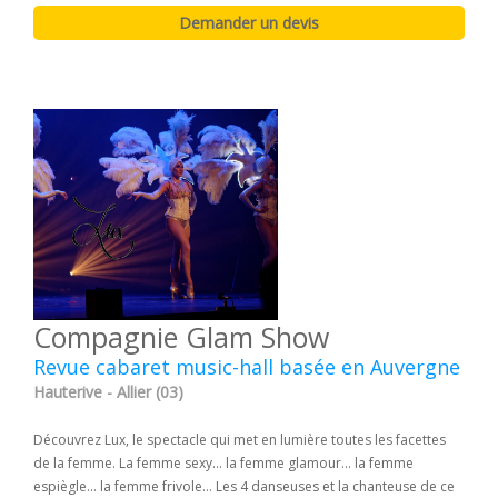
Compagnie Glam Show
Revue cabaret music-hall basée en Auvergne
Hauterive - Allier (03)
Découvrez Lux, le spectacle qui met en lumière toutes les facettes
de la femme. La femme sexy… la femme glamour… la femme
espiègle… la femme frivole… Les 4 danseuses et la chanteuse de ce