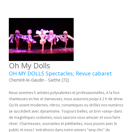
Oh My Dolls
OH MY DOLLS Spectacles, Revue cabaret
Chemiré-le-Gaudin - Sarthe (72)
Nous sommes 5 artistes polyvalentes et professionnelles, A la fois
chanteuses en live et danseuses, nous assurons jusqu'à 2 h de show.
Qu'ils soient modernes, rétros, romantiques ou drôles nos numéros
se succèdent avec dynamisme. Toujours belles, un brin «sexy» dans
de magnifiques costumes, nous saurons vous amuser et vous faire
rêver. Charmeuses, souriantes et pétillantes, nous jouons avec le
public et nous l 'entraînons dans notre univers "sexy chic" du