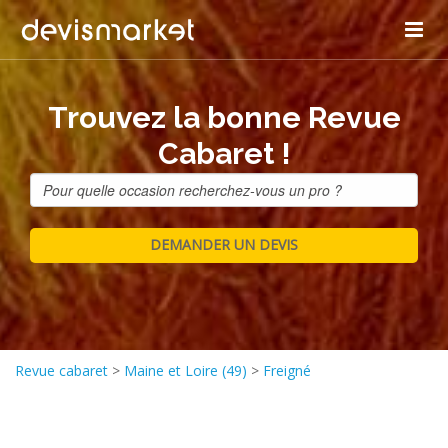
Trouvez la bonne Revue
Cabaret !
Revue cabaret
>
Maine et Loire (49)
>
Freigné