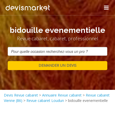
bidouille evenementielle
Revue cabaret, cabaret, professionnel
Devis Revue cabaret
>
Annuaire Revue cabaret
>
Revue cabaret
Vienne (86)
>
Revue cabaret Loudun
>
bidouille evenementielle