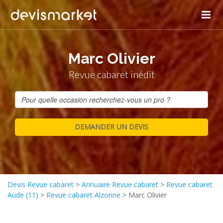
Marc Olivier
Revue cabaret inédit
Devis Revue cabaret
>
Annuaire Revue cabaret
>
Revue cabaret
Aude (11)
>
Revue cabaret Alzonne
>
Marc Olivier