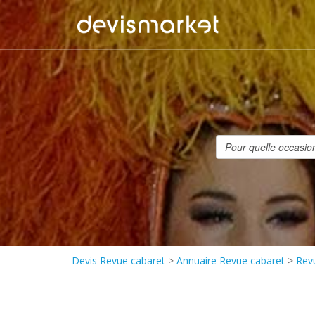
Devis Revue cabaret
>
Annuaire Revue cabaret
>
Rev