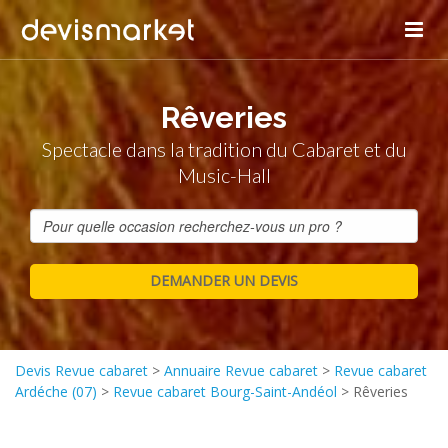
Rêveries
Spectacle dans la tradition du Cabaret et du
Music-Hall
Devis Revue cabaret
>
Annuaire Revue cabaret
>
Revue cabaret
Ardéche (07)
>
Revue cabaret Bourg-Saint-Andéol
>
Rêveries