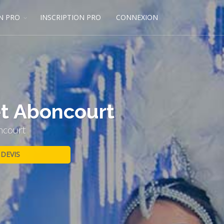
N PRO
INSCRIPTION PRO
CONNEXION
et Aboncourt
ncourt