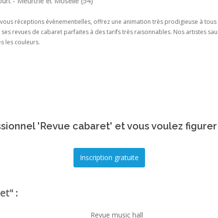
urt - Meurthe et Moselle (54)
 vous réceptions évènementielles, offrez une animation très prodigieuse à to
ses revues de cabaret parfaites à des tarifs très raisonnables. Nos artistes s
s les couleurs.
sionnel 'Revue cabaret' et vous voulez figurer
t" :
Revue music hall