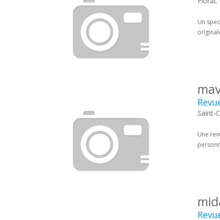
Florac 
Un spect
original
mav
Revue
Saint-C
Une revu
personna
mid
Revue