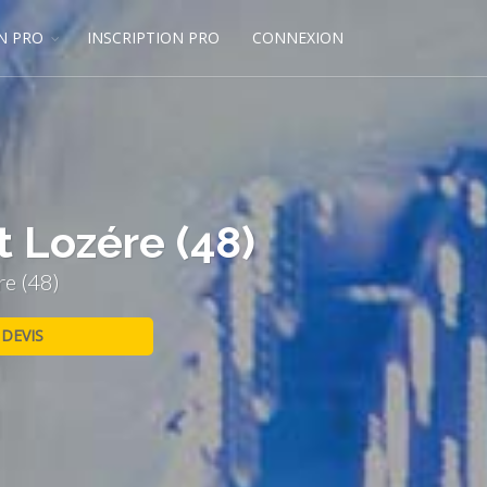
N PRO
INSCRIPTION PRO
CONNEXION
t Lozére (48)
re (48)