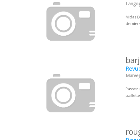
Langog
Midas Ev
derniers
bar
Revue
Marvejo
Passez 
paillett
rou
Revue