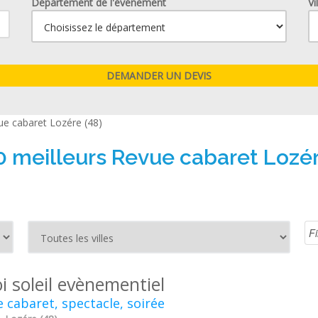
Département de l'événement
Vi
ue cabaret Lozére (48)
0 meilleurs Revue cabaret Lozér
oi soleil evènementiel
 cabaret, spectacle, soirée