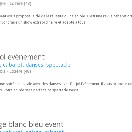
ne - Lozére (48)
ent vous propose la clé de la réussite d'une soirée. C'est une revue cabaret ori
 vont faire un show extraordinaire et adapté à tous.
jol evènement
 cabaret, danses, spectacle
ls - Lozére (48)
une soirée musicale avec des danses avec Barjol Evènement. Il vous propose un
es. Votre soirée sera parfaite ce spectacle inédit.
ge blanc bleu event
 cabaret, soirée, cabaret