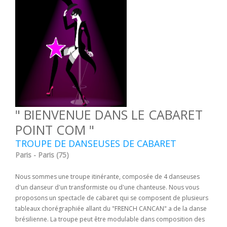
" BIENVENUE DANS LE CABARET
POINT COM "
TROUPE DE DANSEUSES DE CABARET
Paris - Paris (75)
Nous sommes une troupe itinérante, composée de 4 danseuses
d'un danseur d'un transformiste ou d'une chanteuse. Nous vous
proposons un spectacle de cabaret qui se composent de plusieurs
tableaux chorégraphiée allant du "FRENCH CANCAN" a de la danse
brésilienne. La troupe peut être modulable dans composition des