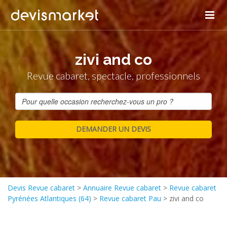
zivi and co
Revue cabaret, spectacle, professionnels
Devis Revue cabaret
>
Annuaire Revue cabaret
>
Revue cabaret
Pyrénées Atlantiques (64)
>
Revue cabaret Pau
>
zivi and co